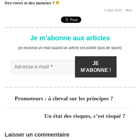
Des roses et des bananes ?
Posted
By
1 mars 2020
Marc
on
Je m'abonne aux articles
(je recevrai un mail quand un article est publié (pas de spam)
Article
Promoteurs : à cheval sur les principes ?
précédent :
Article
Un état des risques, c’est risqué ?
suivant :
Laisser un commentaire