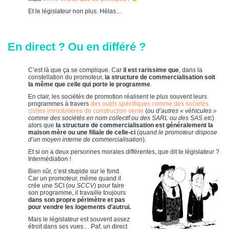
Et le législateur non plus. Hélas…
En direct ? Ou en différé ?
C’est là que ça se complique. Car
il est rarissime que
, dans la
constellation du promoteur,
la structure de commercialisation soit
la même que celle qui porte le programme
.
En clair, les sociétés de promotion réalisent le plus souvent leurs
programmes à travers
des outils spécifiques comme des sociétés
civiles immobilières de construction vente
(
ou d’autres « véhicules »
comme des sociétés en nom collectif ou des SARL ou des SAS etc
)
alors que
la structure de commercialisation est généralement la
maison mère ou une filiale de celle-ci
(
quand le promoteur dispose
d’un moyen interne de commercialisation
).
Et si on a deux personnes morales différentes, que dit le législateur ?
Intermédiation !
Bien sûr, c’est stupide sur le fond.
Car un promoteur, même quand il
crée une SCI (
ou SCCV
) pour faire
son programme, il travaille toujours
dans son propre périmètre et pas
pour vendre les logements d’autrui.
Mais le législateur est souvent assez
étroit dans ses vues… Paf, un direct