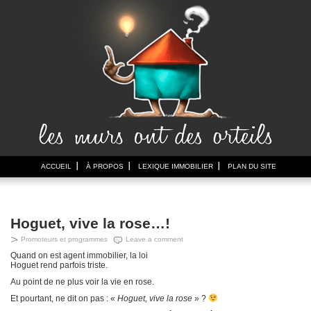
ACCUEIL
À PROPOS
LEXIQUE IMMOBILIER
PLAN DU SITE
Hoguet, vive la rose…!
Promoteurs et programmes
Leave a comment
Quand on est agent immobilier, la loi
Hoguet rend parfois triste.
Au point de ne plus voir la vie en rose.
Et pourtant, ne dit on pas : «
Hoguet, vive la rose
» ?