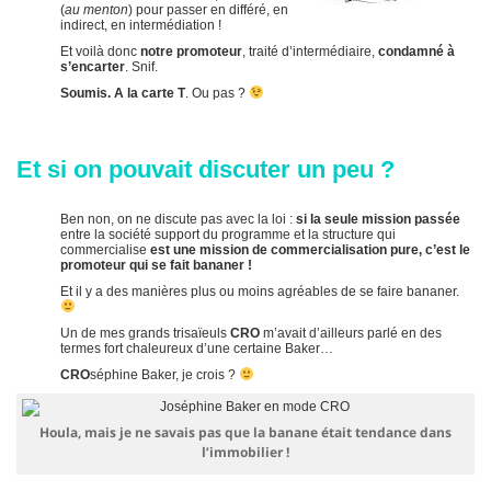
(
au menton
) pour passer en différé, en
indirect, en intermédiation !
Et voilà donc
notre promoteur
, traité d’intermédiaire,
condamné à
s’encarter
. Snif.
Soumis. A la carte T
. Ou pas ?
Et si on pouvait discuter un peu ?
Ben non, on ne discute pas avec la loi :
si la seule mission passée
entre la société support du programme et la structure qui
commercialise
est une mission de commercialisation pure, c’est le
promoteur qui se fait bananer !
Et il y a des manières plus ou moins agréables de se faire bananer.
Un de mes grands trisaïeuls
CRO
m’avait d’ailleurs parlé en des
termes fort chaleureux d’une certaine Baker…
CRO
séphine Baker, je crois ?
Houla, mais je ne savais pas que la banane était tendance dans
l’immobilier !