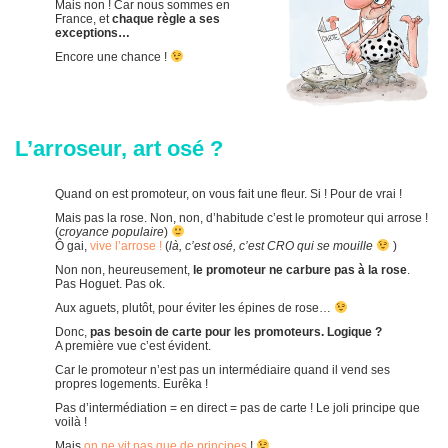
Mais non ! Car nous sommes en
France, et
chaque règle a ses
exceptions…
Encore une chance !
L’arroseur, art osé ?
Quand on est promoteur, on vous fait une fleur. Si ! Pour de vrai !
Mais pas la rose. Non, non, d’habitude c’est le promoteur qui arrose !
(
croyance populaire
)
Ô gai,
vive l’arrose !
(
là, c’est osé, c’est CRO qui se mouille
)
Non non, heureusement,
le promoteur ne carbure pas à la rose
.
Pas Hoguet. Pas ok.
Aux aguets, plutôt, pour éviter les épines de rose…
Donc,
pas besoin de carte pour les promoteurs. Logique ?
A première vue c’est évident.
Car le promoteur n’est pas un intermédiaire quand il vend ses
propres logements. Eurêka !
Pas d’intermédiation = en direct = pas de carte ! Le joli principe que
voilà !
Mais
on ne vit pas que de principes
!