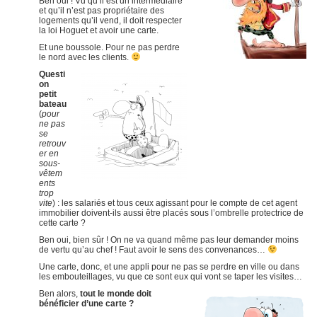
Ben oui ! Vu qu’il est un intermédiaire
et qu’il n’est pas propriétaire des
logements qu’il vend, il doit respecter
la loi Hoguet et avoir une carte.
Et une boussole. Pour ne pas perdre
le nord avec les clients.
Questi
on
petit
bateau
(
pour
ne pas
se
retrouv
er en
sous-
vêtem
ents
trop
vite
) : les salariés et tous ceux agissant pour le compte de cet agent
immobilier doivent-ils aussi être placés sous l’ombrelle protectrice de
cette carte ?
Ben oui, bien sûr ! On ne va quand même pas leur demander moins
de vertu qu’au chef ! Faut avoir le sens des convenances…
Une carte, donc, et une appli pour ne pas se perdre en ville ou dans
les embouteillages, vu que ce sont eux qui vont se taper les visites…
Ben alors,
tout le monde doit
bénéficier d’une carte ?