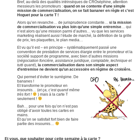
Bref, au-delà des qualités intrinsèques de CROséphine, attention
messieurs les promoteurs :
quand on se contente d’une simple
mission de commercialisation, on se fait bananer en règle et c’est
Hoguet pour la carte T !
Alors qu’en revanche… de jurisprudence constante…
si la mission
de commercialisation va plus loin qu’une simple entremise
… qui
n’est alors qu’une mission parmi d’autres… vu que les services
marketing réalisent aussi l’étude de marché, la définition de la grille
de prix, les plaquettes, le plan media…
Et vu qu’il est – en principe – systématiquement passé une
convention de prestation de services élargie entre le promoteur et la
société support de programme, avec bien d’autres missions
(
négociation foncière, assistance juridique, comptable, technique et
tutti quanti
),
la commercialisation dans son simple aspect
d’entremise ne devient qu’un accessoire en régime de croisière.
Qui permet d’éviter le surrégime. De
bananes !
Et transforme le promoteur en
insoumis… (
et ça, c’est quand même
très fort !
) mais à la carte T
seulement !
Bah… pour une fois qu’on n’est pas
obligé d’avoir toutes les cartes en
mains.
Et qu’on se satisfait fort bien de faire
partie des insoumis…
Et vous, que souhaiter pour cette semaine à la carte ?