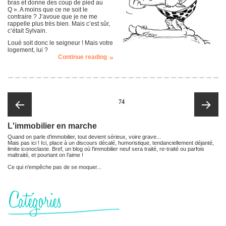
bras et donne des coup de pied au
Q ». A moins que ce ne soit le
contraire ? J’avoue que je ne me
rappelle plus très bien. Mais c’est sûr,
c’était Sylvain.
Loué soit donc le seigneur ! Mais votre
logement, lui ?
Continue reading
PAGE
74
L'immobilier en marche
Page
Page
Quand on parle d'immobilier, tout devient sérieux, voire grave...
Mais pas ici ! Ici, place à un discours décalé, humoristique, tendanciellement déjanté,
précédente
suivante
limite iconoclaste. Bref, un blog où l'immobilier neuf sera traité, re-traité ou parfois
maltraité, et pourtant on l'aime !
Ce qui n'empêche pas de se moquer...