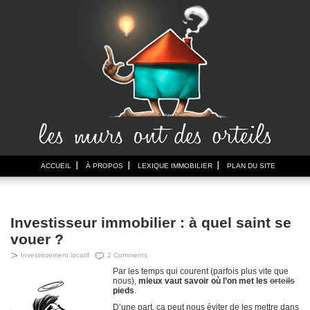
ACCUEIL
À PROPOS
LEXIQUE IMMOBILIER
PLAN DU SITE
Investisseur immobilier : à quel saint se
vouer ?
Investissement locatif
2 Comments
Par les temps qui courent (parfois plus vite que
nous),
mieux vaut savoir où l’on met les
orteils
pieds
.
D’une part, ça peut nous éviter de les mettre dans