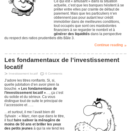
Ce qui est « amusant » dans la situation
actuelle, c’est que les banques hésitent à se
prêter entre elles par crainte de défaut de
paiement. Mais que les particuliers n’en
obtiennent pas pour autant leur crédit
immobilier dans de meilleures conditions,
tout occupés que sont ces mastodontes
financiers à se regarder le nombril et à
générer des liquidités
dans la perspective
du respect des ratios prudentiels dits Bâle 3.
Continue reading
Les fondamentaux de l’investissement
locatif
Investissement locatif
6 Comments
J’adore les titres ronflants. Si, si,
quelle jubilation d’en avoir plein la
bouche.
« Les fondamentaux de
l’investissement locatif »
…, ça c’est
du solide et du sérieux. Ca vous
distingue tout de suite le principal de
l’accessoire et …..
…et surtout, il me l’avait bien dit
Sylvain : « Marc, rien que dans le titre,
il faut
faire saliver la ménagère de
moins de 50 ans et briller les yeux
des petits jeunes
à qui la vie tend les