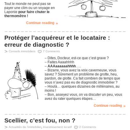
Tout le monde ne peut pas se
payer une clim ou un voyage en
Laponie
pour faire chuter le
thermomètre !
Continue reading
Protéger l’acquéreur et le locataire :
erreur de diagnostic ?
Conseils immobiliers
7 Comments
– Dites, Docteur, est-ce que c’est grave ?
– Faites Aaaahhhh
–
AAAaaaaaahhhh
…..
– Bizarre, vous avez la voix caverneuse, vous
savez ? Sûrement un problème de grotte, heu,
pardon, de glotte. Ca fait combien de temps que
vous n’avez pas eu de diagnostic immobilier ?
– Houlà… quelques dizaines de millénaires, au
moins !
– Bon, asseyez vous, on va discuter un peu, vous
avez du rater quelques étapes…
Continue reading
Scellier, c’est fou, non ?
,
Actualités de l'immobilier
Investissement locatif
2 Comments