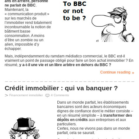
ans en arrière, personne
ne parlait de BBC
.
Maintenant, la
« communication produit »
sur les marchés de
l’immobilier rend totalement
incontournable la notion de
bâtiment basse
consommation. A moins
d’être un zombie ou un
alien, impossible d’y
échapper.
Mais, indépendamment du ramdam médiatico commercial, le BBC est-il
vraiment un point de passage obligé pour faire un bon achat immobilier ? En
résumé,
y a-t-il une vie et un libre arbitre en dehors du BBC ?
Continue reading
Crédit immobilier : qui va banquer ?
Financement immobilier
4 Comments
Dans un monde parfait, les établissements
bancaires sont des acteurs économiques
dignes de confiance dont le métier consiste –
en un résumé simpliste – à
transformer
des
dépôts en crédits
aux entreprises et aux
particuliers.
Certes, nous ne vivons pas dans un monde
parfait, cela se saurait.