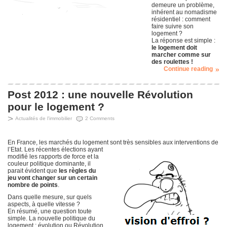
demeure un problème,
inhérent au nomadisme
résidentiel : comment
faire suivre son
logement ?
La réponse est simple :
le logement doit
marcher comme sur
des roulettes !
Continue reading
Post 2012 : une nouvelle Révolution
pour le logement ?
Actualités de l'immobilier
2 Comments
En France, les marchés du logement sont très sensi
bles aux interventions de
l’Etat. Les récentes élections ayant
modifié les rapports de force et la
couleur politique dominante, il
parait évident que
les règles du
jeu vont changer sur un certain
nombre de points
.
Dans quelle mesure, sur quels
aspects, à quelle vitesse ?
En résumé, une question toute
simple. La nouvelle politique du
logement : évolution ou Révolution