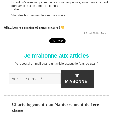
Et tant qu’à être vampirisé par les pouvoirs publics, autant avoir la dent
dure avec eux de temps en temps…
Héhé….
Vlad des bonnes résolutions, pas vrai ?
Allez, bonne semaine et sang rancune !
Posted
By
22 mai 2016
Marc
on
Je m'abonne aux articles
(je recevrai un mail quand un article est publié (pas de spam)
Article
Charte logement : un Nanterre ment de 1ère
précédent :
classe