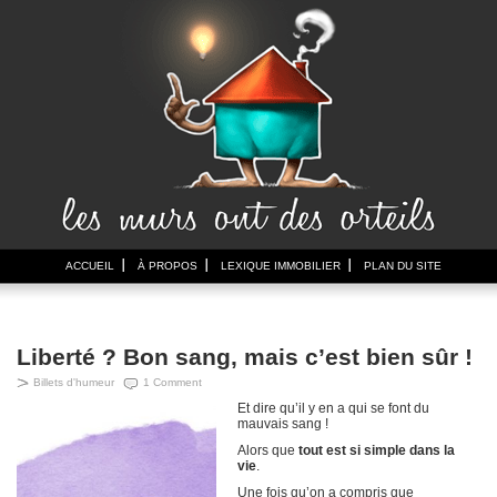
ACCUEIL
À PROPOS
LEXIQUE IMMOBILIER
PLAN DU SITE
Liberté ? Bon sang, mais c’est bien sûr !
Billets d'humeur
1 Comment
Et dire qu’il y en a qui se font du
mauvais sang !
Alors que
tout est si simple dans la
vie
.
Une fois qu’on a compris que