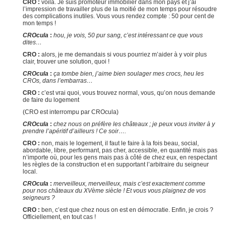
CRO :
voilà. Je suis promoteur immobilier dans mon pays et j’ai
l’impression de travailler plus de la moitié de mon temps pour résoudre
des complications inutiles. Vous vous rendez compte : 50 pour cent de
mon temps !
CROcula
:
hou, je vois, 50 pur sang, c’est intéressant ce que vous
dites…
CRO :
alors, je me demandais si vous pourriez m’aider à y voir plus
clair, trouver une solution, quoi !
CROcula
:
ça tombe bien, j’aime bien soulager mes crocs, heu les
CROs, dans l’embarras…
CRO :
c’est vrai quoi, vous trouvez normal, vous, qu’on nous demande
de faire du logement
(CRO est interrompu par CROcula)
CROcula
:
chez nous on préfère les châteaux ; je peux vous inviter à y
prendre l’apéritif d’ailleurs ! Ce soir….
CRO :
non, mais le logement, il faut le faire à la fois beau, social,
abordable, libre, performant, pas cher, accessible, en quantité mais pas
n’importe où, pour les gens mais pas à côté de chez eux, en respectant
les règles de la construction et en supportant l’arbitraire du seigneur
local.
CROcula
:
merveilleux, merveilleux, mais c’est exactement comme
pour nos châteaux du XVème siècle ! Et vous vous plaignez de vos
seigneurs ?
CRO :
ben, c’est que chez nous on est en démocratie. Enfin, je crois ?
Officiellement, en tout cas !