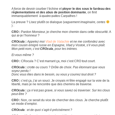
A force de devoir courber l’échine et
ployer le dos sous le fardeau des
réglementations et des abus de position dominante
, on finit
immanquablement
à quatre pattes
Carpathes !
La preuve ? Lisez plutôt ce dialogue (
vaguement imaginaire, certes
) :
CRO :
Pardon Monsieur, je cherche mon chemin dans cette obscurité. A
qui ai-je l’honneur ?
CROcula
:
Appelez moi
Vlad de Valachie
et ne me confondez avec
mon cousin émigré russe en Espagne, Vlad y Vostok, s’il vous plaît.
Mon petit nom, c’est
CROcula
, pour les intimes.
Et vous même ?
CRO :
CRocula ? C’est marrant ça, moi c’est CRO tout court.
CROcula
:
crotte ou cours ? Drôle de choix. Pas étonnant que vous
soyez perdu !
Donc vous êtes dans le besoin, ou vous y courrez tout droit ?
CRO :
c’est ça, j’ai un souci. Je croyais m’être engagé sur la voie de la
liberté, mais je ne rencontre que des chemins de traverse.
CROcula
:
ça n’est pas grave, si vous savez où traverser. Sur les clous
peut-être ?
CRO :
Non, ce serait du vice de chercher des clous. Je cherche plutôt
un mode d’emploi.
CROcula
:
et de quoi s’agit-il précisément ?